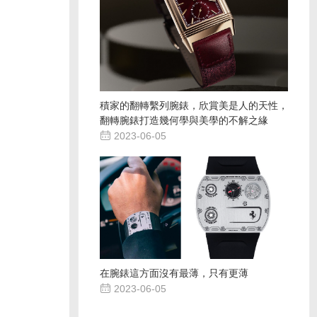
積家的翻轉繫列腕錶，欣賞美是人的天性，
翻轉腕錶打造幾何學與美學的不解之緣

2023-06-05
在腕錶這方面沒有最薄，只有更薄

2023-06-05