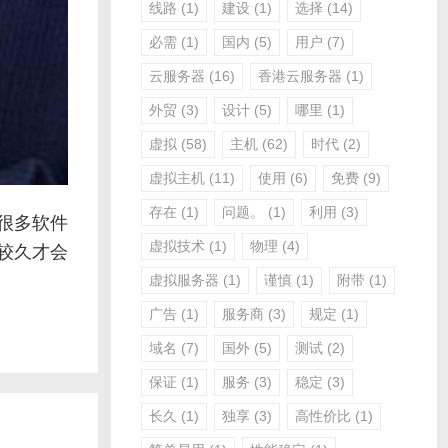
线路
(1)
建设
(1)
选择
(14)
必需
(1)
国内
(5)
用户
(7)
云服务器
(16)
香港云服务器
(1)
外贸
(3)
设计
(5)
哪里
(1)
虚拟
(58)
主机
(62)
时代
(2)
虚拟主机
(11)
使用
(6)
免费
(9)
存在
(1)
问题。
(1)
利用
(3)
很多软件
虚拟技术
(1)
物理
(4)
比较久才会
虚拟服务器
(1)
谨慎
(1)
附带
(1)
广告
(1)
服务商
(3)
规定
(1)
域名
(7)
国外
(5)
测试
(2)
保证
(1)
服务
(3)
稳定
(3)
长久
(1)
独享
(3)
高性价比
(1)