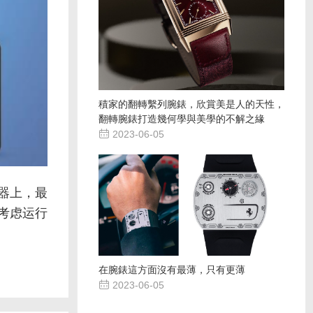
積家的翻轉繫列腕錶，欣賞美是人的天性，
翻轉腕錶打造幾何學與美學的不解之緣

2023-06-05
器上，最
考虑运行
在腕錶這方面沒有最薄，只有更薄

2023-06-05