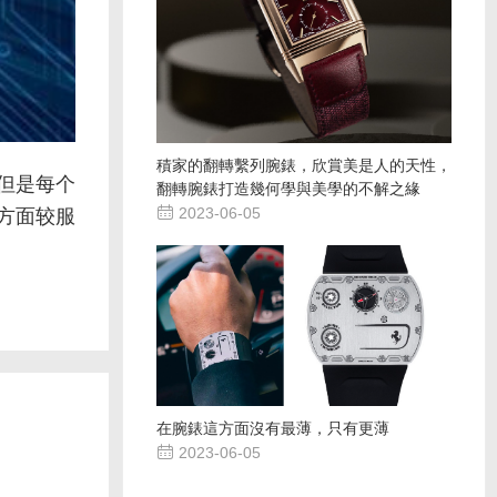
積家的翻轉繫列腕錶，欣賞美是人的天性，
但是每个
翻轉腕錶打造幾何學與美學的不解之緣
方面较服

2023-06-05
在腕錶這方面沒有最薄，只有更薄

2023-06-05